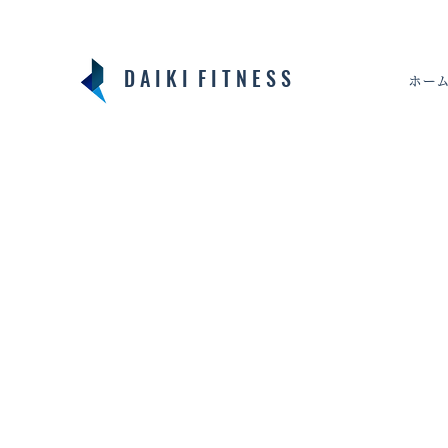
D A I K I F I T N E S S
ホー