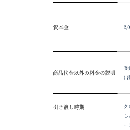
資本金
2
登
商品代金以外の料金の説明
出張
ク
引き渡し時期
し
ー