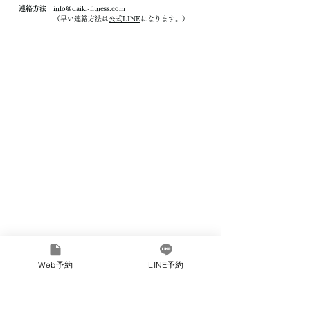
連絡方法
info@daiki-fitness.com
（早い連絡方法は
公式LINE
になります。）
女性専用ジム Elpis 花小金井店(姉妹
Web予約
LINE予約
店）
住所
東京都小平市花小金井南町2丁目13−21
営業時間
a.m.9:00〜p.m.20:00