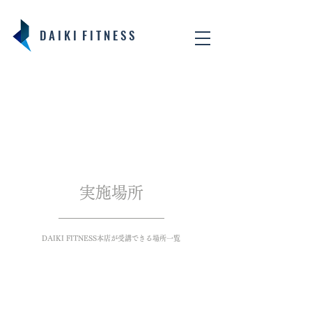
D A I K I F I T N E S S
​実施場所
​DAIKI FITNESS本店が受講できる場所一覧