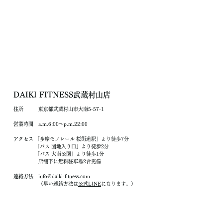
DAIKI FITNESS武蔵村山店
住所
東京都武蔵村山市大南5-57-1
営業時間
a.m.6:00〜p.m.22:00
アクセス
「多摩モノレール 桜街道駅」より徒歩7分
「バス 団地入り口」より徒歩2分
「バス 大南公園」より徒歩1分
店舗下に無料駐車場2台完備
連絡方法
info@daiki-fitness.com
（早い連絡方法は
公式LINE
になります。）