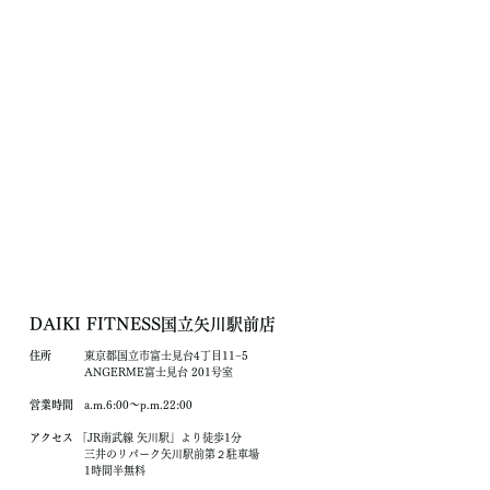
DAIKI FITNESS国立矢川駅前店
住所
東京都国立市富士見台4丁目11−5
ANGERME富士見台 201号室
営業時間
a.m.6:00〜p.m.22:00
アクセス
「JR南武線 矢川駅」より徒歩1分
三井のリパーク矢川駅前第２駐車場
1時間半無料