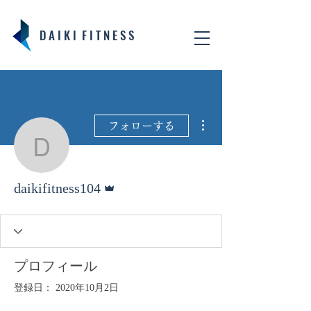
D A I K I F I T N E S S
その他
フォローする
daikifitness104
管理者
daikifitness104
プロフィール
登録日： 2020年10月2日