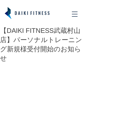
D A I K I F I T N E S S
【DAIKI FITNESS武蔵村山
店】パーソナルトレーニン
グ新規様受付開始のお知ら
せ